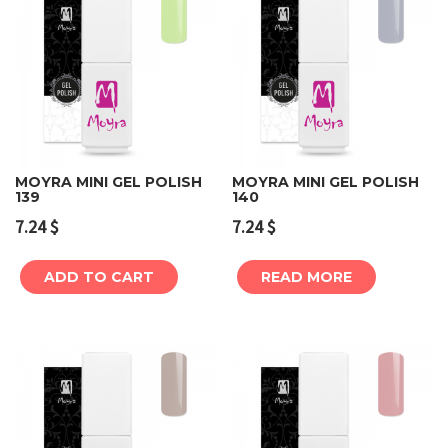
MOYRA MINI GEL POLISH
MOYRA MINI GEL POLISH
139
140
7.24
$
7.24
$
ADD TO CART
READ MORE