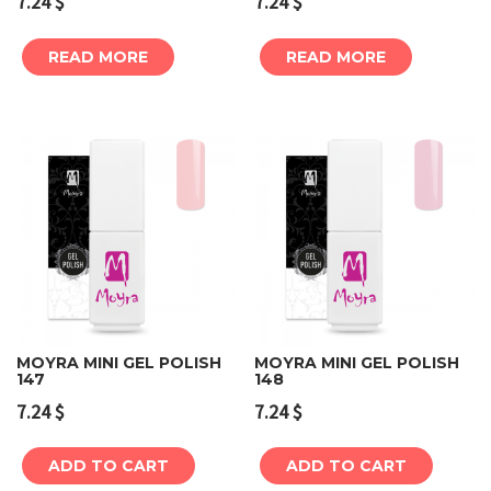
7.24
$
7.24
$
READ MORE
READ MORE
MOYRA MINI GEL POLISH
MOYRA MINI GEL POLISH
147
148
7.24
$
7.24
$
ADD TO CART
ADD TO CART