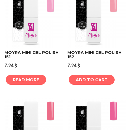
MOYRA MINI GEL POLISH
MOYRA MINI GEL POLISH
151
152
7.24
$
7.24
$
READ MORE
ADD TO CART