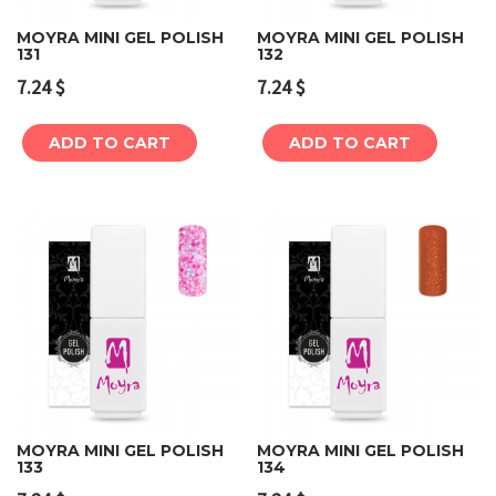
MOYRA MINI GEL POLISH
MOYRA MINI GEL POLISH
131
132
7.24
$
7.24
$
ADD TO CART
ADD TO CART
MOYRA MINI GEL POLISH
MOYRA MINI GEL POLISH
133
134