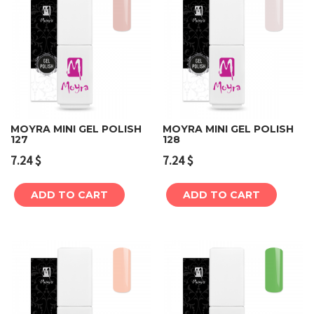
MOYRA MINI GEL POLISH
MOYRA MINI GEL POLISH
127
128
7.24
$
7.24
$
ADD TO CART
ADD TO CART