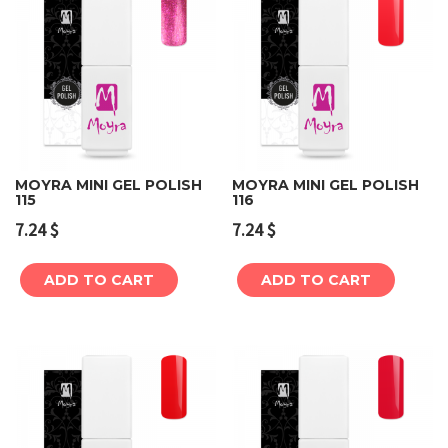
MOYRA MINI GEL POLISH
MOYRA MINI GEL POLISH
115
116
7.24
$
7.24
$
ADD TO CART
ADD TO CART