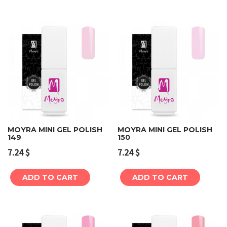
MOYRA MINI GEL POLISH
MOYRA MINI GEL POLISH
149
150
7.24
$
7.24
$
ADD TO CART
ADD TO CART