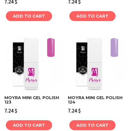
7.24
$
7.24
$
ADD TO CART
ADD TO CART
MOYRA MINI GEL POLISH
MOYRA MINI GEL POLISH
123
124
7.24
$
7.24
$
ADD TO CART
ADD TO CART