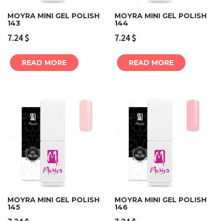
MOYRA MINI GEL POLISH
MOYRA MINI GEL POLISH
143
144
7.24
$
7.24
$
READ MORE
READ MORE
MOYRA MINI GEL POLISH
MOYRA MINI GEL POLISH
145
146